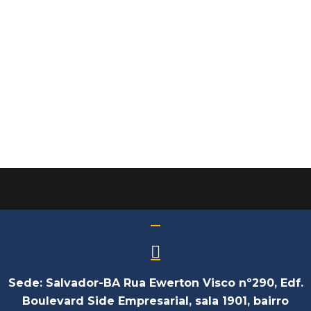
Hori participa do processo de
instalação da Cátedra Intercultural
da UFBA
Notícia
Sede: Salvador-BA Rua Ewerton Visco nº290, Edf.
Boulevard Side Empresarial, sala 1901, bairro