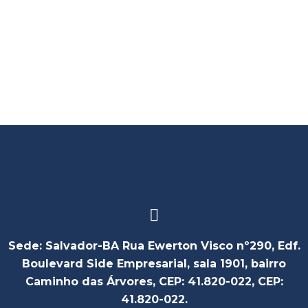
Políticas Públicas de Acessibilidade
HoriDoc Direitos Humanos
,
Notícia
Sede: Salvador-BA Rua Ewerton Visco nº290, Edf.
Boulevard Side Empresarial, sala 1901, bairro
Caminho das Árvores, CEP: 41.820-022, CEP:
41.820-022.