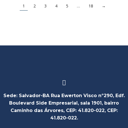
1
2
3
4
5
…
18
→
Sede: Salvador-BA Rua Ewerton Visco nº290, Edf.
Boulevard Side Empresarial, sala 1901, bairro
Caminho das Árvores, CEP: 41.820-022, CEP:
41.820-022.