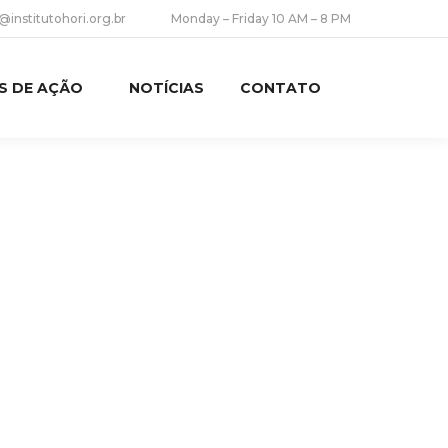
@institutohori.org.br
Monday – Friday 10 AM – 8 PM
S DE AÇÃO
NOTÍCIAS
CONTATO
Search: