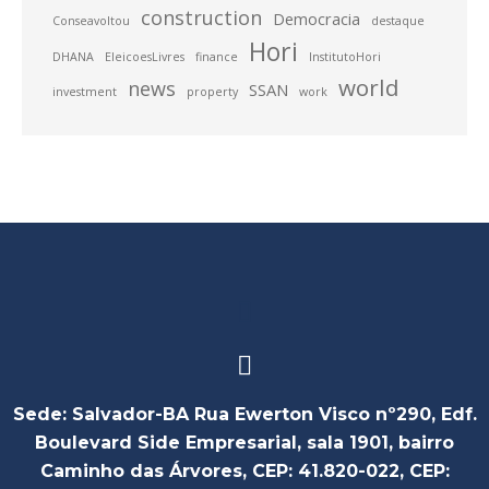
construction
Democracia
Conseavoltou
destaque
Hori
DHANA
EleicoesLivres
finance
InstitutoHori
world
news
SSAN
investment
property
work
Sede: Salvador-BA Rua Ewerton Visco nº290, Edf.
Boulevard Side Empresarial, sala 1901, bairro
Caminho das Árvores, CEP: 41.820-022, CEP: