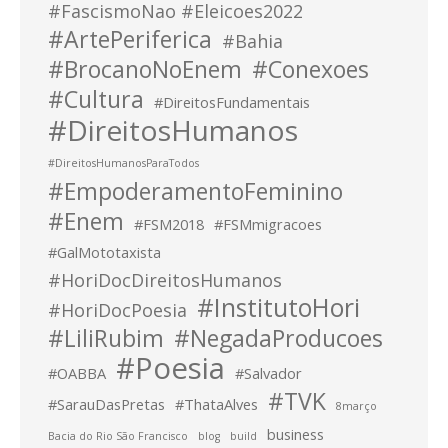
#FascismoNao #Eleicoes2022
#ArtePeriferica
#Bahia
#BrocanoNoEnem
#Conexoes
#Cultura
#DireitosFundamentais
#DireitosHumanos
#DireitosHumanosParaTodos
#EmpoderamentoFeminino
#Enem
#FSM2018
#FSMmigracoes
#GalMototaxista
#HoriDocDireitosHumanos
#InstitutoHori
#HoriDocPoesia
#LiliRubim
#NegadaProducoes
#Poesia
#OABBA
#Salvador
#TVK
#SarauDasPretas
#ThataAlves
8março
business
Bacia do Rio São Francisco
blog
build